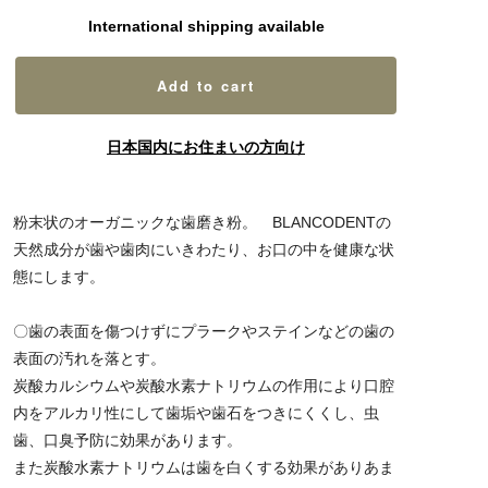
International shipping available
Add to cart
日本国内にお住まいの方向け
粉末状のオーガニックな歯磨き粉。 BLANCODENTの
天然成分が歯や歯肉にいきわたり、お口の中を健康な状
態にします。
〇歯の表面を傷つけずにプラークやステインなどの歯の
表面の汚れを落とす。
炭酸カルシウムや炭酸水素ナトリウムの作用により口腔
内をアルカリ性にして歯垢や歯石をつきにくくし、虫
歯、口臭予防に効果があります。
また炭酸水素ナトリウムは歯を白くする効果がありあま